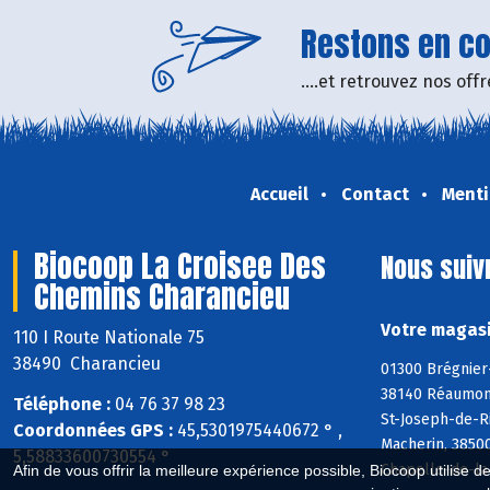
Restons en con
....et retrouvez nos of
Accueil
Contact
Menti
Biocoop La Croisee Des
Nous suiv
Chemins Charancieu
Votre magasi
110 I Route Nationale 75
38490 Charancieu
01300 Brégnier-
38140 Réaumont,
Téléphone :
04 76 37 98 23
St-Joseph-de-Ri
Coordonnées GPS :
45,5301975440672 ° ,
Macherin, 38500
5,58833600730554 °
Chapelle-de-la-
Afin de vous offrir la meilleure expérience possible, Biocoop utilise d