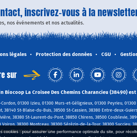
tact, inscrivez-vous à la newsletter
fres, nos événements et nos actualités.
ons légales
Protection des données
CGU
Gestio
re sur
n Biocoop La Croisee Des Chemins Charancieu (38490) est 
Cordon, 01300 Izieu, 01300 Murs-et-Gélignieux, 01300 Peyrieu, 01300 
 38140 St-Blaise-du-Buis, 38500 St-Cassien, 38380 Entre-deux-Guiers
vière, 38380 St-Laurent-du-Pont, 38850 Chirens, 38500 Coublevie, 38
 Voiron, 38300 Montceau, 38300 Sérézin-de-la-Tour, 38300 Succieu, 3
Tour, 38110 La Tour-du-Pin
es cookies : pour assurer une performance optimale du site, pour récolter