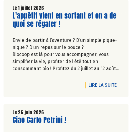
Le 1 juillet 2026
Lire la suite de l'article
L'appétit vient en sortant et on a de
quoi se régaler !
Envie de partir à l’aventure ? D’un simple pique-
nique ? D’un repas sur le pouce ?
Biocoop est là pour vous accompagner, vous
simplifier la vie, profiter de l’été tout en
consommant bio ! Profitez du 2 juillet au 12 août
inclus, jusqu'à -20% sur une sélection de
produits.
DE L'A
LIRE LA SUITE
Le 26 juin 2026
Lire la suite de l'article
Ciao Carlo Petrini !