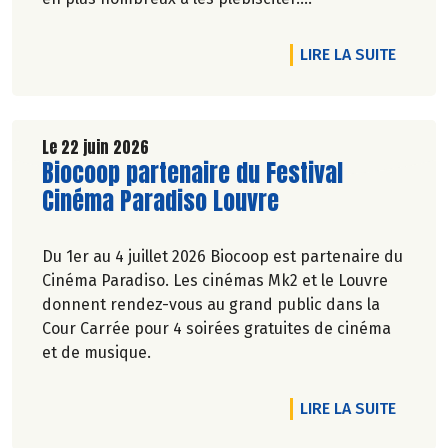
Marie-Pierre Chavel.
DE L'A
LIRE LA SUITE
Le 22 juin 2026
Lire la suite de l'article
Biocoop partenaire du Festival
Cinéma Paradiso Louvre
Du 1er au 4 juillet 2026 Biocoop est partenaire du
Cinéma Paradiso. Les cinémas Mk2 et le Louvre
donnent rendez-vous au grand public dans la
Cour Carrée pour 4 soirées gratuites de cinéma
et de musique.
DE L'A
LIRE LA SUITE