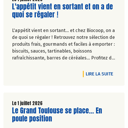
Lire la suite de l'article
L'appétit vient en sortant et on a de
quoi se régaler !
L'appétit vient en sortant... et chez Biocoop, on a
de quoi se régaler ! Retrouvez notre sélection de
produits frais, gourmands et faciles à emporter :
biscuits, sauces, tartinables, boissons
rafraîchissante, barres de céréales... Profitez de
20%* de remise sur une sélection de produits du
2 juillet au 12 août 2026 inclus.
DE L'A
LIRE LA SUITE
Le 1 juillet 2026
Lire la suite de l'article
Le Grand Toulouse se place... En
poule position