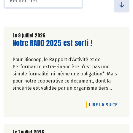
Le 9 juillet 2026
Lire la suite de l'article
Notre RADD 2025 est sorti !
Pour Biocoop, le Rapport d’Activité et de
Performance extra-Financière n’est pas une
simple formalité, ni même une obligation*. Mais
pour notre coopérative ce document, dont la
sincérité est validée par un organisme tiers
indépendant, est un acte de transparence vis-à-
vis de l'ensemble de nos parties prenantes
DE L'A
LIRE LA SUITE
(Paysan.ne.s Associé.e.s, magasins...) et de nos
clients. Il contient un condensé des avancées
réalisées par Biocoop dans l’objectif de rendre
accessible et désirable une bio exigeante.
Le 1 juillet 2026