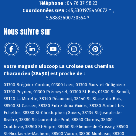
Téléphone :
04 76 37 98 23
Coordonnées GPS :
45,5301975440672 ° ,
5,58833600730554 °
Nous suivre sur
Votre magasin Biocoop La Croisee Des Chemins
Charancieu (38490) est proche de :
01300 Brégnier-Cordon, 01300 Izieu, 01300 Murs-et-Gélignieux,
01300 Peyrieu, 01300 Prémeyzel, 01300 St-Bois, 01300 St-Benoît,
38140 La Murette, 38140 Réaumont, 38140 St-Blaise-du-Buis,
38500 St-Cassien, 38380 Entre-deux-Guiers, 38380 Miribel-les-
Echelles, 38380 St-Christophe s/Guiers, 38134 St-Joseph-de-
Rivière, 38380 St-Laurent-du-Pont, 38850 Chirens, 38500
Coublevie, 38960 St-Aupre, 38960 St-Etienne-de-Crossey, 38500
St-Nicolas-de-Macherin, 38500 Voiron, 38300 Montceau, 38300