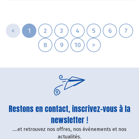
<
1
2
3
4
5
6
7
8
9
10
>
Restons en contact, inscrivez-vous à la
newsletter !
....et retrouvez nos offres, nos événements et nos
actualités.