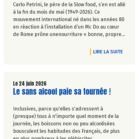
Carlo Petrini, le père de la Slow food, s’en est allé
à la fin du mois de mai (1949-2026). Ce
mouvement international né dans les années 80
en réaction à l’installation d’un Mc Do au cœur
de Rome prône unenourriture « bonne, propre
et juste pour tous ».En hommage, nous
republions ici l’entretien qu’il avait accordé
DE L'AR
LIRE LA SUITE
àCulture Bioen 2018,et qui reste totalement
d'actualité.
Le 24 juin 2026
Lire la suite de l'article
Le sans alcool paie sa tournée !
Inclusives, parce qu'elles s'adressent à
(presque) tous à n'importe quel moment de la
journée, les boissons non ou peu alcoolisées
bousculent les habitudes des Français, de plus
en plus nombreux à les plébisciter.