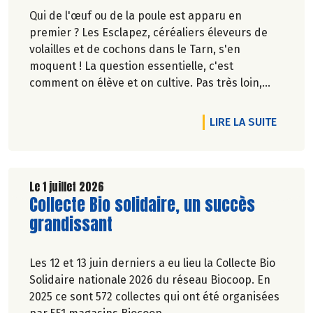
Qui de l'œuf ou de la poule est apparu en
premier ? Les Esclapez, céréaliers éleveurs de
volailles et de cochons dans le Tarn, s'en
moquent ! La question essentielle, c'est
comment on élève et on cultive. Pas très loin,
dans les vergers de la Ferme du Rouge-Gorge, on
est en phase. Comme dans les 19 magasins
DE L'A
LIRE LA SUITE
Biocoop du Grand Toulouse. Ceux-là et d'autres
producteurs jouent collectif pour développer et
structurer une agriculture bio paysanne sur leur
territoire. Nous y étions à la fin de l'hiver. Suivez-
Le 1 juillet 2026
Lire la suite de l'article
Collecte Bio solidaire, un succès
nous.
Pascale Solana.
grandissant
Les 12 et 13 juin derniers a eu lieu la Collecte Bio
Solidaire nationale 2026 du réseau Biocoop. En
2025 ce sont 572 collectes qui ont été organisées