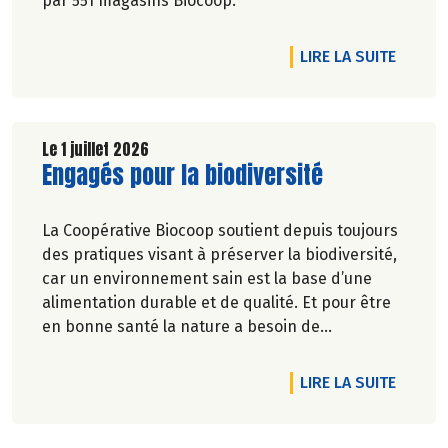
par 551 magasins Biocoop.
DE L'A
LIRE LA SUITE
Le 1 juillet 2026
Lire la suite de l'article
Engagés pour la biodiversité
La Coopérative Biocoop soutient depuis toujours
des pratiques visant à préserver la biodiversité,
car un environnement sain est la base d’une
alimentation durable et de qualité. Et pour être
en bonne santé la nature a besoin de
biodiversité.
DE L'A
LIRE LA SUITE