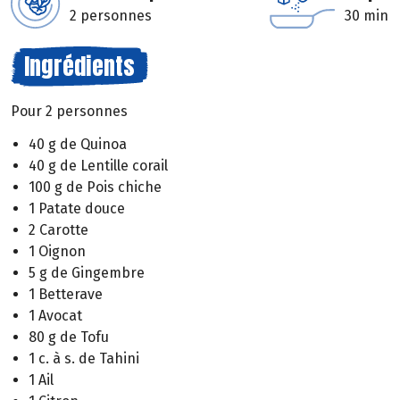
2 personnes
30 min
Ingrédients
Pour 2 personnes
40 g de Quinoa
40 g de Lentille corail
100 g de Pois chiche
1 Patate douce
2 Carotte
1 Oignon
5 g de Gingembre
1 Betterave
1 Avocat
80 g de Tofu
1 c. à s. de Tahini
1 Ail