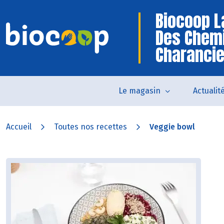
Biocoop L
Des Chem
Charanci
Le magasin
Actualit
Accueil
Toutes nos recettes
Veggie bowl