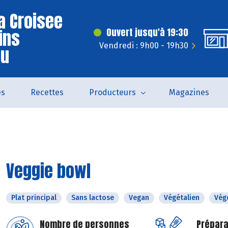
a Croisee
ins
Ouvert jusqu'à 19:30
Vendredi : 9h00 - 19h30
eu
és
Recettes
Producteurs
Magazines
Veggie bowl
Plat principal
Sans lactose
Vegan
Végétalien
Vég
Nombre de personnes
Prépara