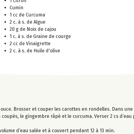
1 Citron
Cumin
1 cc de Curcuma
2 c. à s. de Algue
20 g de Noix de cajou
1 c. à s. de Graine de courge
2 cc de Vinaigrette
2 c. à s. de Huile d'olive
ouce. Brosser et couper les carottes en rondelles. Dans une 
mes coupés, le gingembre râpé et le curcuma. Verser 2 cs d’eau 
r volume d’eau salée et à couvert pendant 12 à 13 min.