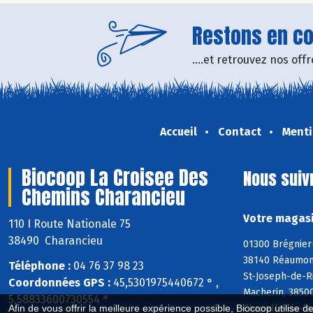
Restons en con
....et retrouvez nos of
Accueil
Contact
Menti
Biocoop La Croisee Des
Nous suiv
Chemins Charancieu
Votre magasi
110 I Route Nationale 75
38490 Charancieu
01300 Brégnier-
38140 Réaumont,
Téléphone :
04 76 37 98 23
St-Joseph-de-Ri
Coordonnées GPS :
45,5301975440672 ° ,
Macherin, 38500
5,58833600730554 °
Chapelle-de-la-
Afin de vous offrir la meilleure expérience possible, Biocoop utilise d