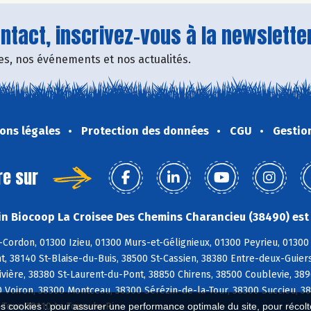
tact, inscrivez-vous à la newsletter
fres, nos événements et nos actualités.
ons légales
Protection des données
CGU
Gestio
re sur
n Biocoop La Croisee Des Chemins Charancieu (38490) est 
Cordon, 01300 Izieu, 01300 Murs-et-Gélignieux, 01300 Peyrieu, 01300 
 38140 St-Blaise-du-Buis, 38500 St-Cassien, 38380 Entre-deux-Guiers
vière, 38380 St-Laurent-du-Pont, 38850 Chirens, 38500 Coublevie, 38
 Voiron, 38300 Montceau, 38300 Sérézin-de-la-Tour, 38300 Succieu, 3
Tour, 38110 La Tour-du-Pin
es cookies : pour assurer une performance optimale du site, pour récolter