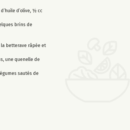
d’huile d’olive, ½ cc
uelques brins de
 la betterave râpée et
s, une quenelle de
s légumes sautés de