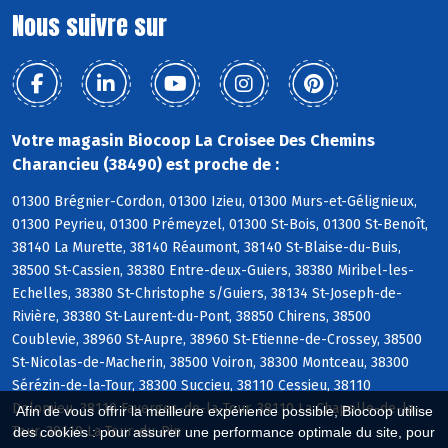
Nous suivre sur
Votre magasin Biocoop La Croisee Des Chemins
Charancieu (38490) est proche de :
01300 Brégnier-Cordon, 01300 Izieu, 01300 Murs-et-Gélignieux,
01300 Peyrieu, 01300 Prémeyzel, 01300 St-Bois, 01300 St-Benoît,
38140 La Murette, 38140 Réaumont, 38140 St-Blaise-du-Buis,
38500 St-Cassien, 38380 Entre-deux-Guiers, 38380 Miribel-les-
Echelles, 38380 St-Christophe s/Guiers, 38134 St-Joseph-de-
Rivière, 38380 St-Laurent-du-Pont, 38850 Chirens, 38500
Coublevie, 38960 St-Aupre, 38960 St-Etienne-de-Crossey, 38500
St-Nicolas-de-Macherin, 38500 Voiron, 38300 Montceau, 38300
Sérézin-de-la-Tour, 38300 Succieu, 38110 Cessieu, 38110
Dolomieu, 38110 Faverges-de-la-Tour, 38110 La Chapelle-de-la-
Afin de vous offrir la meilleure expérience possible, Biocoop utilise
Tour, 38110 La Tour-du-Pin
des cookies : pour assurer une performance optimale du site, pour