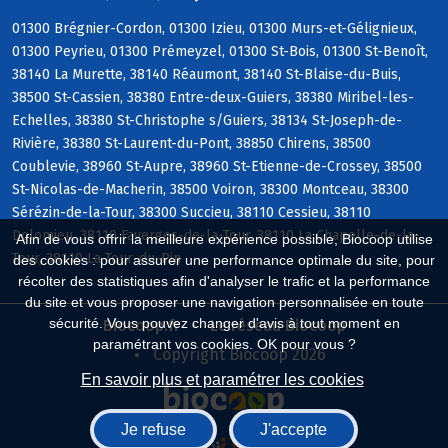
01300 Brégnier-Cordon, 01300 Izieu, 01300 Murs-et-Gélignieux,
01300 Peyrieu, 01300 Prémeyzel, 01300 St-Bois, 01300 St-Benoît,
38140 La Murette, 38140 Réaumont, 38140 St-Blaise-du-Buis,
38500 St-Cassien, 38380 Entre-deux-Guiers, 38380 Miribel-les-
Echelles, 38380 St-Christophe s/Guiers, 38134 St-Joseph-de-
Rivière, 38380 St-Laurent-du-Pont, 38850 Chirens, 38500
Coublevie, 38960 St-Aupre, 38960 St-Etienne-de-Crossey, 38500
St-Nicolas-de-Macherin, 38500 Voiron, 38300 Montceau, 38300
Sérézin-de-la-Tour, 38300 Succieu, 38110 Cessieu, 38110
Dolomieu, 38110 Faverges-de-la-Tour, 38110 La Chapelle-de-la-
Afin de vous offrir la meilleure expérience possible, Biocoop utilise
Tour, 38110 La Tour-du-Pin
des cookies : pour assurer une performance optimale du site, pour
récolter des statistiques afin d'analyser le trafic et la performance
du site et vous proposer une navigation personnalisée en toute
sécurité. Vous pouvez changer d'avis à tout moment en
Biocoop.fr
Le réseau Biocoop
paramétrant vos cookies. OK pour vous ?
Copyright Biocoop 2026
En savoir plus et paramétrer les cookies
Je refuse
J'accepte
Réalisé par