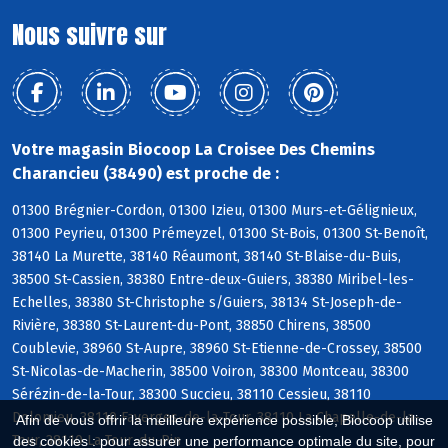
Nous suivre sur
Votre magasin Biocoop La Croisee Des Chemins
Charancieu (38490) est proche de :
01300 Brégnier-Cordon, 01300 Izieu, 01300 Murs-et-Gélignieux,
01300 Peyrieu, 01300 Prémeyzel, 01300 St-Bois, 01300 St-Benoît,
38140 La Murette, 38140 Réaumont, 38140 St-Blaise-du-Buis,
38500 St-Cassien, 38380 Entre-deux-Guiers, 38380 Miribel-les-
Echelles, 38380 St-Christophe s/Guiers, 38134 St-Joseph-de-
Rivière, 38380 St-Laurent-du-Pont, 38850 Chirens, 38500
Coublevie, 38960 St-Aupre, 38960 St-Etienne-de-Crossey, 38500
St-Nicolas-de-Macherin, 38500 Voiron, 38300 Montceau, 38300
Sérézin-de-la-Tour, 38300 Succieu, 38110 Cessieu, 38110
Dolomieu, 38110 Faverges-de-la-Tour, 38110 La Chapelle-de-la-
Afin de vous offrir la meilleure expérience possible, Biocoop utilise
Tour, 38110 La Tour-du-Pin
des cookies : pour assurer une performance optimale du site, pour