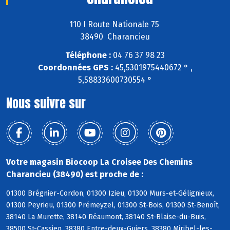
110 I Route Nationale 75
38490 Charancieu
Téléphone :
04 76 37 98 23
Coordonnées GPS :
45,5301975440672 ° ,
5,58833600730554 °
Nous suivre sur
Votre magasin Biocoop La Croisee Des Chemins
Charancieu (38490) est proche de :
01300 Brégnier-Cordon, 01300 Izieu, 01300 Murs-et-Gélignieux,
01300 Peyrieu, 01300 Prémeyzel, 01300 St-Bois, 01300 St-Benoît,
38140 La Murette, 38140 Réaumont, 38140 St-Blaise-du-Buis,
38500 St-Cassien, 38380 Entre-deux-Guiers, 38380 Miribel-les-