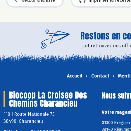
Retour à la liste
Imprimer la recette
Restons en con
....et retrouvez nos of
Accueil
Contact
Menti
Biocoop La Croisee Des
Nous suiv
Chemins Charancieu
Votre magasi
110 I Route Nationale 75
38490 Charancieu
01300 Brégnier-
38140 Réaumont,