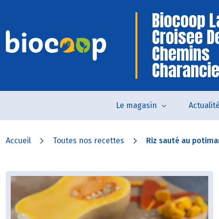
Biocoop L
Croisee D
Chemins
Charanci
Le magasin
Actualit
Accueil
Toutes nos recettes
Riz sauté au potimar