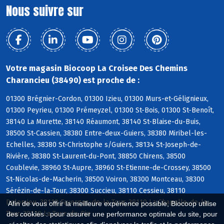
Nous suivre sur
Votre magasin Biocoop La Croisee Des Chemins
Charancieu (38490) est proche de :
01300 Brégnier-Cordon, 01300 Izieu, 01300 Murs-et-Gélignieux,
01300 Peyrieu, 01300 Prémeyzel, 01300 St-Bois, 01300 St-Benoît,
38140 La Murette, 38140 Réaumont, 38140 St-Blaise-du-Buis,
38500 St-Cassien, 38380 Entre-deux-Guiers, 38380 Miribel-les-
Echelles, 38380 St-Christophe s/Guiers, 38134 St-Joseph-de-
Rivière, 38380 St-Laurent-du-Pont, 38850 Chirens, 38500
Coublevie, 38960 St-Aupre, 38960 St-Etienne-de-Crossey, 38500
St-Nicolas-de-Macherin, 38500 Voiron, 38300 Montceau, 38300
Sérézin-de-la-Tour, 38300 Succieu, 38110 Cessieu, 38110
Dolomieu, 38110 Faverges-de-la-Tour, 38110 La Chapelle-de-la-
Afin de vous offrir la meilleure expérience possible, Biocoop utilise
Tour, 38110 La Tour-du-Pin
des cookies : pour assurer une performance optimale du site, pour