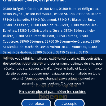
Charancieu (38490) est proche de :
01300 Brégnier-Cordon, 01300 Izieu, 01300 Murs-et-Gélignieux,
01300 Peyrieu, 01300 Prémeyzel, 01300 St-Bois, 01300 St-Benoît,
38140 La Murette, 38140 Réaumont, 38140 St-Blaise-du-Buis,
38500 St-Cassien, 38380 Entre-deux-Guiers, 38380 Miribel-les-
Echelles, 38380 St-Christophe s/Guiers, 38134 St-Joseph-de-
Rivière, 38380 St-Laurent-du-Pont, 38850 Chirens, 38500
Coublevie, 38960 St-Aupre, 38960 St-Etienne-de-Crossey, 38500
St-Nicolas-de-Macherin, 38500 Voiron, 38300 Montceau, 38300
Sérézin-de-la-Tour, 38300 Succieu, 38110 Cessieu, 38110
Dolomieu, 38110 Faverges-de-la-Tour, 38110 La Chapelle-de-la-
Afin de vous offrir la meilleure expérience possible, Biocoop utilise
Tour, 38110 La Tour-du-Pin
des cookies : pour assurer une performance optimale du site, pour
récolter des statistiques afin d'analyser le trafic et la performance
du site et vous proposer une navigation personnalisée en toute
sécurité. Vous pouvez changer d'avis à tout moment en
Biocoop.fr
Le réseau Biocoop
paramétrant vos cookies. OK pour vous ?
Copyright Biocoop 2026
En savoir plus et paramétrer les cookies
Je refuse
J'accepte