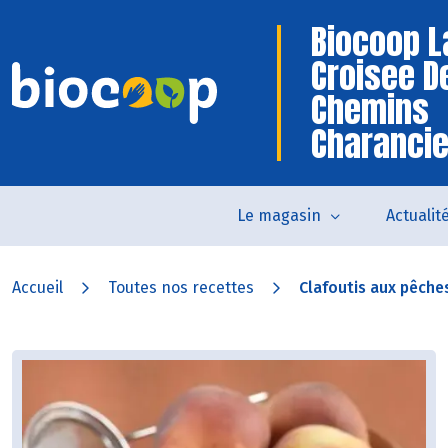
Biocoop L
Croisee D
Chemins
Charanci
Le magasin
Actualit
Accueil
Toutes nos recettes
Clafoutis aux pêche