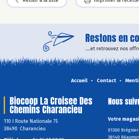
Retour à la liste
Imprimer la recette
Restons en con
....et retrouvez nos of
Accueil
Contact
Menti
Biocoop La Croisee Des
Nous suiv
Chemins Charancieu
Votre magasi
110 I Route Nationale 75
38490 Charancieu
01300 Brégnier-
38140 Réaumont,