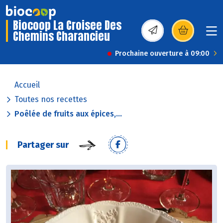
Biocoop La Croisee Des
Chemins Charancieu
(s’ouvre dans une nou
Prochaine ouverture à 09:00
Accueil
Toutes nos recettes
Poêlée de fruits aux épices,...
Partager sur