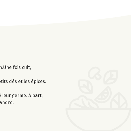
.Une fois cuit,
tits dés et les épices.
é leur germe. A part,
iandre.