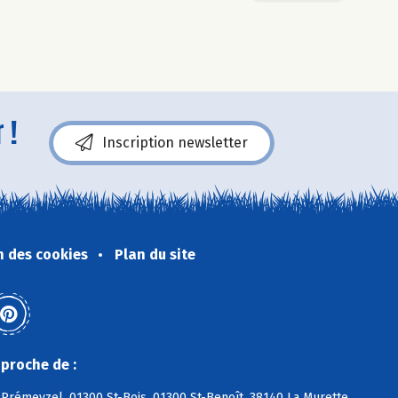
 !
Inscription newsletter
n des cookies
Plan du site
proche de :
Prémeyzel, 01300 St-Bois, 01300 St-Benoît, 38140 La Murette,