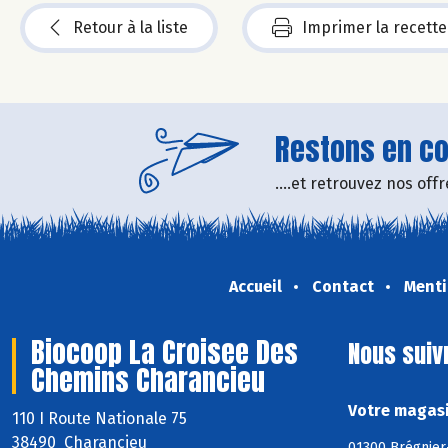
Retour à la liste
Imprimer la recette
Restons en con
....et retrouvez nos of
Accueil
Contact
Menti
Biocoop La Croisee Des
Nous suiv
Chemins Charancieu
Votre magasi
110 I Route Nationale 75
38490 Charancieu
01300 Brégnier-