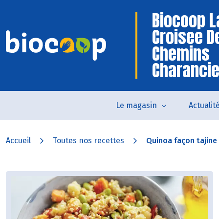
Biocoop L
Croisee D
Chemins
Charanci
Le magasin
Actualit
Accueil
Toutes nos recettes
Quinoa façon tajine