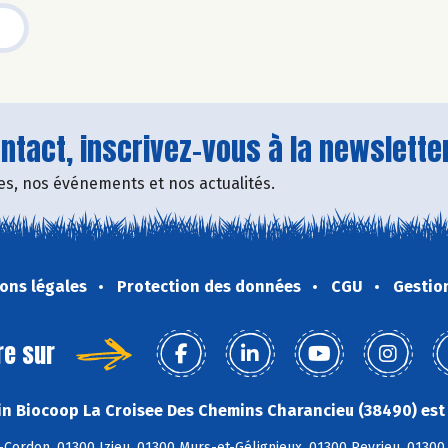
tact, inscrivez-vous à la newsletter
fres, nos événements et nos actualités.
ons légales
Protection des données
CGU
Gestio
re sur
n Biocoop La Croisee Des Chemins Charancieu (38490) est 
Cordon, 01300 Izieu, 01300 Murs-et-Gélignieux, 01300 Peyrieu, 01300 