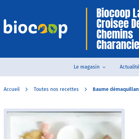
Biocoop L
Croisee D
Chemins
Charanci
Le magasin
Actualit
Accueil
Toutes nos recettes
Baume démaquillan