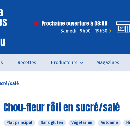
a
es
Prochaine ouverture à 09:00
Samedi : 9h00 - 19h30
eu
és
Recettes
Producteurs
Magazines
ucré/salé
Chou-fleur rôti en sucré/salé
Plat principal
Sans gluten
Végétarien
Automne
H