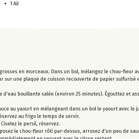
1 Ail
grosses en morceaux. Dans un bol, mélangez le chou-fleur avec 
leur sur une plaque de cuisson recouverte de papier sulfurisé
e d'eau bouillante salée (environ 25 minutes). Égouttez et as
ce au yaourt en mélangeant dans un bol le yaourt avec le ju
éservez au frigo le temps de servir.
iselez le persil, réservez.
isposez le chou-fleur rôti par-dessus, arrosez d'un peu de sau
 immédiatement en servant avec le citron restant.