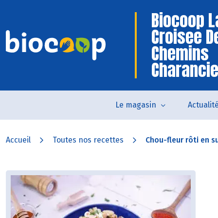
Biocoop L
Croisee D
Chemins
Charanci
Le magasin
Actualit
Accueil
Toutes nos recettes
Chou-fleur rôti en s