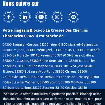
Nous suivre sur
Votre magasin Biocoop La Croisee Des Chemins
Charancieu (38490) est proche de :
01300 Brégnier-Cordon, 01300 Izieu, 01300 Murs-et-Gélignieux,
01300 Peyrieu, 01300 Prémeyzel, 01300 St-Bois, 01300 St-Benoît,
38140 La Murette, 38140 Réaumont, 38140 St-Blaise-du-Buis,
38500 St-Cassien, 38380 Entre-deux-Guiers, 38380 Miribel-les-
Echelles, 38380 St-Christophe s/Guiers, 38134 St-Joseph-de-
Rivière, 38380 St-Laurent-du-Pont, 38850 Chirens, 38500
Coublevie, 38960 St-Aupre, 38960 St-Etienne-de-Crossey, 38500
St-Nicolas-de-Macherin, 38500 Voiron, 38300 Montceau, 38300
Sérézin-de-la-Tour, 38300 Succieu, 38110 Cessieu, 38110
Dolomieu, 38110 Faverges-de-la-Tour, 38110 La Chapelle-de-la-
Afin de vous offrir la meilleure expérience possible, Biocoop utilise
Tour, 38110 La Tour-du-Pin
des cookies : pour assurer une performance optimale du site, pour
récolter des statistiques afin d'analyser le trafic et la performance