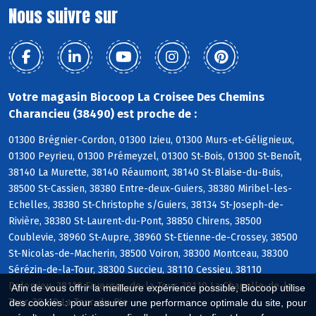
Nous suivre sur
Votre magasin Biocoop La Croisee Des Chemins
Charancieu (38490) est proche de :
01300 Brégnier-Cordon, 01300 Izieu, 01300 Murs-et-Gélignieux,
01300 Peyrieu, 01300 Prémeyzel, 01300 St-Bois, 01300 St-Benoît,
38140 La Murette, 38140 Réaumont, 38140 St-Blaise-du-Buis,
38500 St-Cassien, 38380 Entre-deux-Guiers, 38380 Miribel-les-
Echelles, 38380 St-Christophe s/Guiers, 38134 St-Joseph-de-
Rivière, 38380 St-Laurent-du-Pont, 38850 Chirens, 38500
Coublevie, 38960 St-Aupre, 38960 St-Etienne-de-Crossey, 38500
St-Nicolas-de-Macherin, 38500 Voiron, 38300 Montceau, 38300
Sérézin-de-la-Tour, 38300 Succieu, 38110 Cessieu, 38110
Dolomieu, 38110 Faverges-de-la-Tour, 38110 La Chapelle-de-la-
Afin de vous offrir la meilleure expérience possible, Biocoop utilise
Tour, 38110 La Tour-du-Pin
des cookies : pour assurer une performance optimale du site, pour