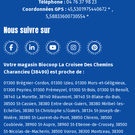
Téléphone :
04 76 37 98 23
Coordonnées GPS :
45,5301975440672 ° ,
5,58833600730554 °
Nous suivre sur
Votre magasin Biocoop La Croisee Des Chemins
Charancieu (38490) est proche de :
01300 Brégnier-Cordon, 01300 Izieu, 01300 Murs-et-Gélignieux,
01300 Peyrieu, 01300 Prémeyzel, 01300 St-Bois, 01300 St-Benoît,
38140 La Murette, 38140 Réaumont, 38140 St-Blaise-du-Buis,
38500 St-Cassien, 38380 Entre-deux-Guiers, 38380 Miribel-les-
Echelles, 38380 St-Christophe s/Guiers, 38134 St-Joseph-de-
Rivière, 38380 St-Laurent-du-Pont, 38850 Chirens, 38500
Coublevie, 38960 St-Aupre, 38960 St-Etienne-de-Crossey, 38500
St-Nicolas-de-Macherin, 38500 Voiron, 38300 Montceau, 38300