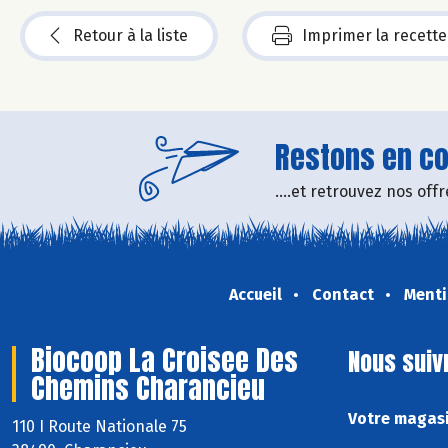
Retour à la liste
Imprimer la recette
Restons en con
....et retrouvez nos of
Accueil
Contact
Menti
Biocoop La Croisee Des
Nous suiv
Chemins Charancieu
Votre magasi
110 I Route Nationale 75