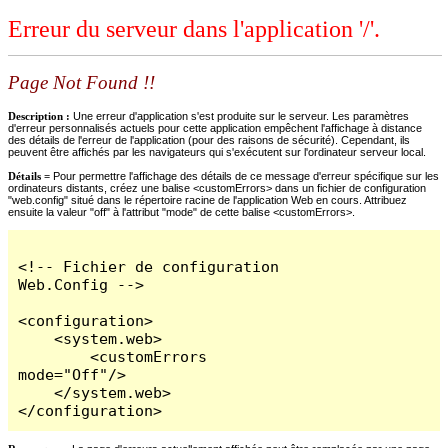
Erreur du serveur dans l'application '/'.
Page Not Found !!
Description :
Une erreur d'application s'est produite sur le serveur. Les paramètres
d'erreur personnalisés actuels pour cette application empêchent l'affichage à distance
des détails de l'erreur de l'application (pour des raisons de sécurité). Cependant, ils
peuvent être affichés par les navigateurs qui s'exécutent sur l'ordinateur serveur local.
Détails =
Pour permettre l'affichage des détails de ce message d'erreur spécifique sur les
ordinateurs distants, créez une balise <customErrors> dans un fichier de configuration
"web.config" situé dans le répertoire racine de l'application Web en cours. Attribuez
ensuite la valeur "off" à l'attribut "mode" de cette balise <customErrors>.
<!-- Fichier de configuration 
Web.Config -->

<configuration>

    <system.web>

        <customErrors 
mode="Off"/>

    </system.web>

</configuration>