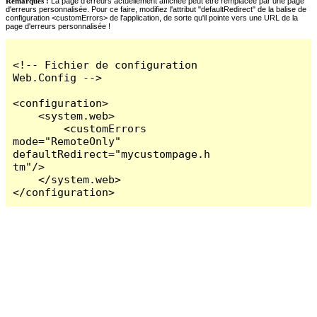
Remarques :
La page d'erreurs actuellement affichée peut être remplacée par une page
d'erreurs personnalisée. Pour ce faire, modifiez l'attribut "defaultRedirect" de la balise de
configuration <customErrors> de l'application, de sorte qu'il pointe vers une URL de la
page d'erreurs personnalisée !
<!-- Fichier de configuration 
Web.Config -->

<configuration>

    <system.web>

        <customErrors 
mode="RemoteOnly" 
defaultRedirect="mycustompage.h
tm"/>

    </system.web>

</configuration>