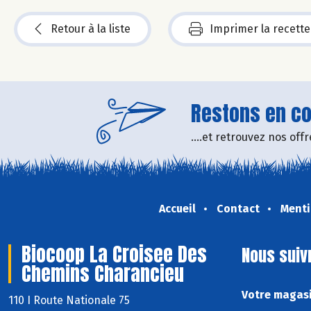
Retour à la liste
Imprimer la recette
Restons en con
....et retrouvez nos of
Accueil
Contact
Menti
Biocoop La Croisee Des
Nous suiv
Chemins Charancieu
Votre magasi
110 I Route Nationale 75