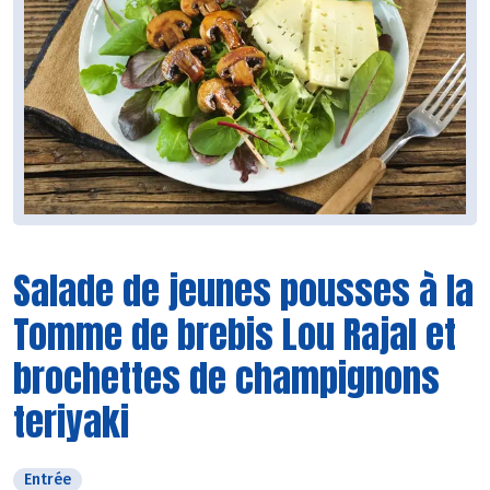
Salade de jeunes pousses à la
Tomme de brebis Lou Rajal et
brochettes de champignons
teriyaki
Entrée