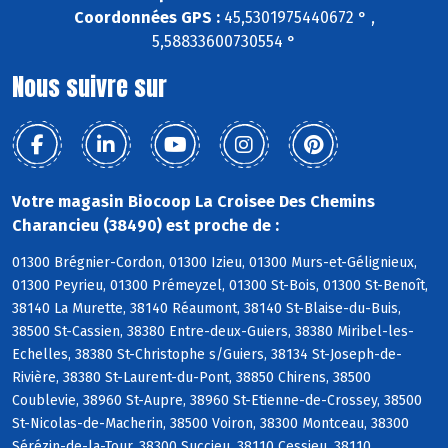
Coordonnées GPS :
45,5301975440672 ° ,
5,58833600730554 °
Nous suivre sur
Votre magasin Biocoop La Croisee Des Chemins
Charancieu (38490) est proche de :
01300 Brégnier-Cordon, 01300 Izieu, 01300 Murs-et-Gélignieux,
01300 Peyrieu, 01300 Prémeyzel, 01300 St-Bois, 01300 St-Benoît,
38140 La Murette, 38140 Réaumont, 38140 St-Blaise-du-Buis,
38500 St-Cassien, 38380 Entre-deux-Guiers, 38380 Miribel-les-
Echelles, 38380 St-Christophe s/Guiers, 38134 St-Joseph-de-
Rivière, 38380 St-Laurent-du-Pont, 38850 Chirens, 38500
Coublevie, 38960 St-Aupre, 38960 St-Etienne-de-Crossey, 38500
St-Nicolas-de-Macherin, 38500 Voiron, 38300 Montceau, 38300
Sérézin-de-la-Tour, 38300 Succieu, 38110 Cessieu, 38110