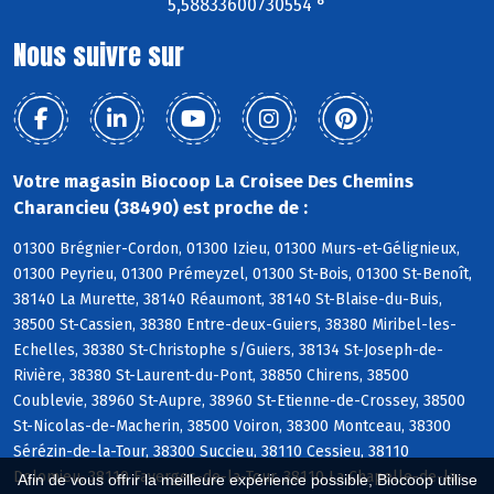
5,58833600730554 °
Nous suivre sur
Votre magasin Biocoop La Croisee Des Chemins
Charancieu (38490) est proche de :
01300 Brégnier-Cordon, 01300 Izieu, 01300 Murs-et-Gélignieux,
01300 Peyrieu, 01300 Prémeyzel, 01300 St-Bois, 01300 St-Benoît,
38140 La Murette, 38140 Réaumont, 38140 St-Blaise-du-Buis,
38500 St-Cassien, 38380 Entre-deux-Guiers, 38380 Miribel-les-
Echelles, 38380 St-Christophe s/Guiers, 38134 St-Joseph-de-
Rivière, 38380 St-Laurent-du-Pont, 38850 Chirens, 38500
Coublevie, 38960 St-Aupre, 38960 St-Etienne-de-Crossey, 38500
St-Nicolas-de-Macherin, 38500 Voiron, 38300 Montceau, 38300
Sérézin-de-la-Tour, 38300 Succieu, 38110 Cessieu, 38110
Dolomieu, 38110 Faverges-de-la-Tour, 38110 La Chapelle-de-la-
Afin de vous offrir la meilleure expérience possible, Biocoop utilise