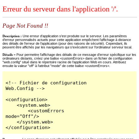
Erreur du serveur dans l'application '/'.
Page Not Found !!
Description :
Une erreur d'application s'est produite sur le serveur. Les paramètres
d'erreur personnalisés actuels pour cette application empêchent l'affichage à distance
des détails de l'erreur de l'application (pour des raisons de sécurité). Cependant, ils
peuvent être affichés par les navigateurs qui s'exécutent sur l'ordinateur serveur local.
Détails =
Pour permettre l'affichage des détails de ce message d'erreur spécifique sur les
ordinateurs distants, créez une balise <customErrors> dans un fichier de configuration
"web.config" situé dans le répertoire racine de l'application Web en cours. Attribuez
ensuite la valeur "off" à l'attribut "mode" de cette balise <customErrors>.
<!-- Fichier de configuration 
Web.Config -->

<configuration>

    <system.web>

        <customErrors 
mode="Off"/>

    </system.web>

</configuration>