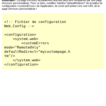
Remarques :
La page d'erreurs actuellement affichée peut être remplacée par une page
d'erreurs personnalisée. Pour ce faire, modifiez l'attribut "defaultRedirect" de la balise de
configuration <customErrors> de l'application, de sorte qu'il pointe vers une URL de la
page d'erreurs personnalisée !
<!-- Fichier de configuration 
Web.Config -->

<configuration>

    <system.web>

        <customErrors 
mode="RemoteOnly" 
defaultRedirect="mycustompage.h
tm"/>

    </system.web>

</configuration>