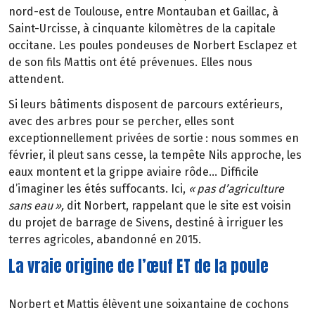
nord-est de Toulouse, entre Montauban et Gaillac,
à
Saint-Urcisse,
à
cinquante kilom
è
tres de la capitale
occitane. Les poules pondeuses de Norbert Esclapez et
de son fils Mattis ont
é
t
é
pr
é
venues. Elles nous
attendent.
Si leurs b
â
timents disposent de parcours ext
é
rieurs,
avec des arbres pour se percher, elles sont
exceptionnellement priv
é
es de sortie
: nous sommes en
f
é
vrier, il
pleut sans cesse, la temp
ê
te Nils approche, les
eaux montent et la grippe aviaire rôde… Difficile
d’imaginer les étés suffocants. Ici,
«
pas d
’
agriculture
sans eau
»
,
dit Norbert, rappelant que le site est voisin
du projet de barrage de Sivens, destiné à irriguer les
terres agricoles, abandonné en 2015.
La vraie origine de l’œuf ET de la poule
Norbert et Mattis élèvent une soixantaine de cochons