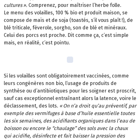
cultures
»
.
Comprenez, pour maîtriser l’herbe folle.
Le menu des volailles, 100 % bio et produit maison, se
compose de maïs et de soja (toastés, s’il vous plaît
!), de
bl
é
triticale, f
é
verole, sorgho, son de bl
é
et min
é
raux.
Celui des porcs est proche. Dit comme
ç
a, c
’
est simple
mais, en r
é
alit
é
, c
’
est pointu.
Si les volailles sont obligatoirement vaccin
é
es, comme
leurs cong
é
n
è
res non
bio, l
’
usage de produits de
synth
è
se ou d
’
antibiotiques pour les soigner est proscrit,
sauf cas exceptionnel entra
î
nant alors la latence, voire le
déclassement, des lots.
«
On n
’
a droit qu
’
au pr
é
ventif, par
exemple des vermifuges
à
base d
’
huile essentielle toutes
les six semaines, des acidifiants organiques dans l
’
eau de
boisson ou encore le
“
chaulage
”
des sols avec la chaux
qui acidifie, d
é
sinfecte et fait baisser la pression des