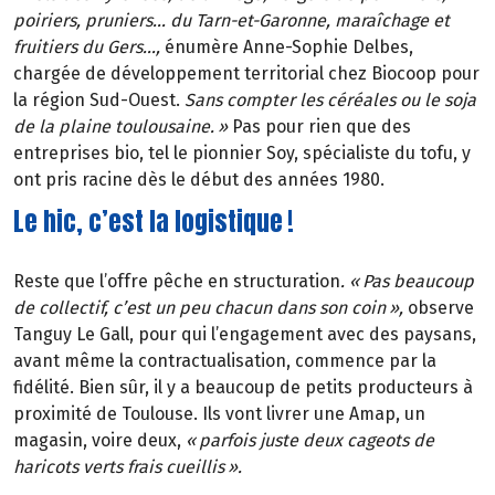
poiriers, pruniers
…
du Tarn-et-Garonne, mara
î
chage et
fruitiers du Gers
…
,
énumère Anne-Sophie Delbes,
chargée de développement territorial chez Biocoop pour
la région Sud-Ouest.
Sans compter les céréales ou le soja
de la plaine toulousaine.
»
Pas pour rien que des
entreprises bio, tel le pionnier Soy, spécialiste du tofu, y
ont pris racine dès le début des années 1980.
Le hic, c’est la logistique !
Reste que l’offre pêche en structuration
. «
Pas beaucoup
de collectif, c
’
est un peu chacun dans son coin
»
,
observe
Tanguy Le Gall, pour qui l’engagement avec des paysans,
avant même la contractualisation, commence par la
fidélité. Bien sûr, il y a beaucoup de petits producteurs à
proximité de Toulouse. Ils vont livrer une Amap, un
magasin, voire deux,
«
parfois juste deux cageots de
haricots verts frais cueillis
»
.