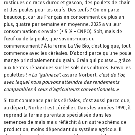
rustiques de races duroc et gascon, des poulets de chair
et des poules pour les œufs. Des œufs
? On en parle
beaucoup, car les Fran
ç
ais en consomment de plus en
plus, quatre par semaine en moyenne. 2025 a vu leur
consommation s
’
envoler (+
5
%
-
CNPO). Soit, mais de
l
’œ
uf ou de la poule, que savons-nous du
commencement
? À la ferme La Vie Bio, c’est logique, tout
commence avec les céréales. D’abord parce qu’une poule
mange principalement du grain. Grain qui pousse… grâce
aux fientes répandues sur les sols des cultures. Bravo les
poulettes
!
«
La
“
galinace
“
,
assure Norbert,
c’est de l’or,
avec lequel nous pouvons atteindre des rendements
comparables à ceux d’agriculteurs conventionnels.
»
Si tout commence par les céréales, c’est aussi parce que,
au départ, Norbert est céréalier. Dans les années 1990, il
reprend la ferme parentale spécialisée dans les
semences de maïs mais réfléchit à un autre schéma de
production, moins dépendant du système agricole. Il