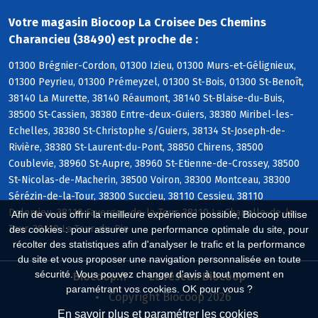
Votre magasin Biocoop La Croisee Des Chemins
Charancieu (38490) est proche de :
01300 Brégnier-Cordon, 01300 Izieu, 01300 Murs-et-Gélignieux,
01300 Peyrieu, 01300 Prémeyzel, 01300 St-Bois, 01300 St-Benoît,
38140 La Murette, 38140 Réaumont, 38140 St-Blaise-du-Buis,
38500 St-Cassien, 38380 Entre-deux-Guiers, 38380 Miribel-les-
Echelles, 38380 St-Christophe s/Guiers, 38134 St-Joseph-de-
Rivière, 38380 St-Laurent-du-Pont, 38850 Chirens, 38500
Coublevie, 38960 St-Aupre, 38960 St-Etienne-de-Crossey, 38500
St-Nicolas-de-Macherin, 38500 Voiron, 38300 Montceau, 38300
Sérézin-de-la-Tour, 38300 Succieu, 38110 Cessieu, 38110
Dolomieu, 38110 Faverges-de-la-Tour, 38110 La Chapelle-de-la-
Afin de vous offrir la meilleure expérience possible, Biocoop utilise
Tour, 38110 La Tour-du-Pin
des cookies : pour assurer une performance optimale du site, pour
récolter des statistiques afin d'analyser le trafic et la performance
du site et vous proposer une navigation personnalisée en toute
sécurité. Vous pouvez changer d'avis à tout moment en
Biocoop.fr
Le réseau Biocoop
paramétrant vos cookies. OK pour vous ?
Copyright Biocoop 2026
En savoir plus et paramétrer les cookies