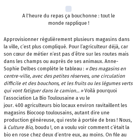
A l'heure du repas ça bouchonne : tout le
monde rapplique !
Approvisionner régulièrement plusieurs magasins dans
la ville, c’est plus compliqué. Pour l’agriculteur déjà, car
son cœur de métier n’est pas d’être sur les routes mais
dans les champs ou auprès de ses animaux. Anne-
Sophie Delbes complète le tableau
:
«
Des magasins en
centre-ville, avec des petites r
é
serves, une circulation
difficile et des bouchons, et les fruits ou les l
é
gumes verts
qui vont fatiguer dans le camion
…
»
Voilà pourquoi
l’association La Bio Toulousaine a vu le
jour
.
400 agriculteurs bio locaux environ ravitaillent les
magasins Biocoop toulousains, autant dire une
production généreuse, qui reste à portée de bras
! Nous,
à
Culture Bio,
boudu
!, on a voulu voir comment c
’é
tait la
bio en rose chez deux d
’
entre eux, au moins. On file au