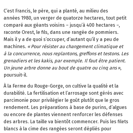
C
’
est Francis, le p
è
re, qui a plant
é
, au
milieu des
ann
é
es
1980, un verger de quatorze
hectares, tout petit
compar
é
aux
g
é
ants voisins
–
jusqu
’à
400
hectares
–
,
raconte Orest, le fils, dans une rang
é
e de pommiers.
Mais il y a de quoi s
’
occuper, d’autant qu’il y a peu de
machines.
«
Pour
r
é
sister au changement climatique et
à
la
concurrence, nous replantons, greffons et
testons. Les
grenadiers et les kakis, par exemple. Il
faut
ê
tre patient.
Un jeune arbre donne au
bout de quatre ou cinq
ans
»
,
poursuit-il.
À la Ferme du Rouge-Gorge, on cultive la qualité et la
durabilité. La fertilisation et l’arrosage sont gérés avec
parcimonie pour privilégier le goût plutôt que le gros
rendement. Les préparations à base de purins, d’algues
ou encore de plantes viennent renforcer les défenses
des arbres. La taille va bientôt commencer. Puis les filets
blancs à la cime des rangées seront dépliés pour