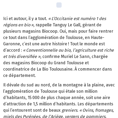
Ici et autour, il y a tout.
«
L
’
Occitanie est num
é
ro
1 des
r
é
gions en bio
»
,
rappelle Tanguy Le Gall, gérant de
plusieurs magasins Biocoop. Oui, mais pour faire rentrer
ce tout dans l’agglomération de Toulouse, en Haute-
Garonne, c’est une autre histoire
! Tout le monde est
d
’
accord
:
«
Conventionnelle ou bio, l
’
agriculture est riche
et tr
è
s diversifi
é
e
»
, confirme Muriel Le Sann, chargée
des magasins Biocoop du Grand Toulouse et
coordinatrice de La Bio Toulousaine. À commencer dans
ce département.
Il dévale du sud au nord, de la montagne à la plaine, avec
l’agglomération de Toulouse qui étale son million
d’habitants, 15
000 de plus chaque ann
é
e, soit une aire
d
’
attraction de 1,5 million d
’
habitants. Les d
é
partements
qui l
’
entourent sont de beaux
greniers. «
Ovins, fromages,
miels des Pyr
é
n
é
es, de l
’
Ari
è
ge, vergers de pommiers,