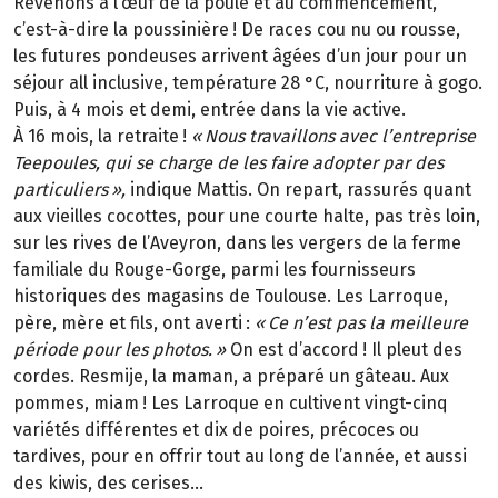
Revenons à l’œuf de la poule et au commencement,
c’est-à-dire la poussinière
! De races cou nu ou rousse,
les futures pondeuses arrivent
â
g
é
es d
’
un jour pour un
s
é
jour all inclusive, temp
é
rature 28
°
C, nourriture
à
gogo.
Puis,
à
4
mois et demi, entr
é
e dans la vie active.
À
16
mois, la retraite
!
«
Nous travaillons avec l
’
entreprise
Teepoules, qui se charge de les faire adopter par des
particuliers
»
,
indique Mattis. On repart, rassurés quant
aux vieilles cocottes, pour une courte halte, pas très loin,
sur les rives de l’Aveyron, dans les vergers de la ferme
familiale du Rouge-Gorge, parmi les fournisseurs
historiques des magasins de Toulouse. Les Larroque,
père, mère et fils, ont averti
:
«
Ce n
’
est pas la meilleure
p
é
riode pour les photos.
»
On est d’accord
! Il pleut des
cordes. Resmije, la maman, a pr
é
par
é
un g
â
teau. Aux
pommes, miam
! Les Larroque en cultivent vingt-cinq
vari
é
t
é
s diff
é
rentes et dix de poires, pr
é
coces ou
tardives, pour en offrir tout au long de l
’
ann
é
e, et aussi
des kiwis, des cerises...