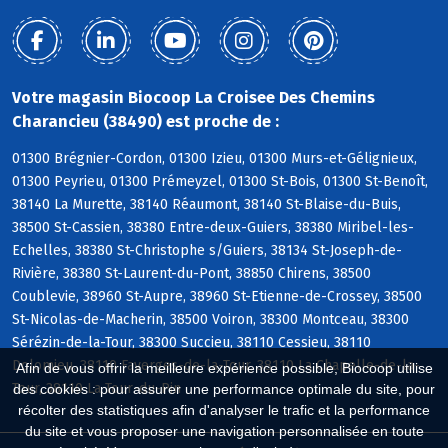
Votre magasin Biocoop La Croisee Des Chemins
Charancieu (38490) est proche de :
01300 Brégnier-Cordon, 01300 Izieu, 01300 Murs-et-Gélignieux,
01300 Peyrieu, 01300 Prémeyzel, 01300 St-Bois, 01300 St-Benoît,
38140 La Murette, 38140 Réaumont, 38140 St-Blaise-du-Buis,
38500 St-Cassien, 38380 Entre-deux-Guiers, 38380 Miribel-les-
Echelles, 38380 St-Christophe s/Guiers, 38134 St-Joseph-de-
Rivière, 38380 St-Laurent-du-Pont, 38850 Chirens, 38500
Coublevie, 38960 St-Aupre, 38960 St-Etienne-de-Crossey, 38500
St-Nicolas-de-Macherin, 38500 Voiron, 38300 Montceau, 38300
Sérézin-de-la-Tour, 38300 Succieu, 38110 Cessieu, 38110
Dolomieu, 38110 Faverges-de-la-Tour, 38110 La Chapelle-de-la-
Afin de vous offrir la meilleure expérience possible, Biocoop utilise
Tour, 38110 La Tour-du-Pin
des cookies : pour assurer une performance optimale du site, pour
récolter des statistiques afin d'analyser le trafic et la performance
du site et vous proposer une navigation personnalisée en toute