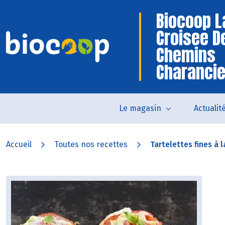
Biocoop L
Croisee D
Chemins
Charanci
Le magasin
Actualit
Accueil
Toutes nos recettes
Tartelettes fines à l